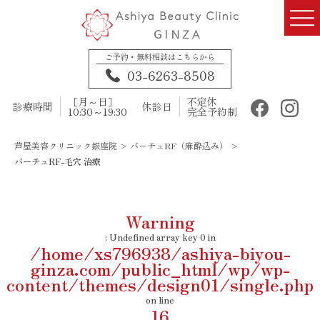
ご予約・無料相談はこちらから
03-6263-8508
［月～日］
不定休
診療時間
休診日
10:30～19:30
完全予約制
芦屋美容クリニック銀座院
>
バーチュRF（麻酔込み）
>
バーチュRF-毛穴 治療
Warning
: Undefined array key 0 in
/home/xs796938/ashiya-biyou-
ginza.com/public_html/wp/wp-
content/themes/design01/single.php
on line
16