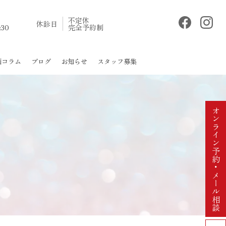
］
不定休
休診日
:30
完全予約制
西コラム
ブログ
お知らせ
スタッフ募集
その他
顔のたるみ
目もと
オンライン予約・
メール相談