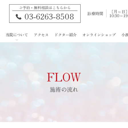
ご予約・無料相談はこちらから
［月～日
診療時間
03-6263-8508
10:30～19
当院について
アクセス
ドクター紹介
オンラインショップ
小
きが・多汗症
入れ墨除去
当院について
痩身
選ばれる理由
注射・点滴
麻酔
FLOW
施術の流れ