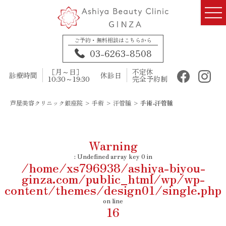
ご予約・無料相談はこちらから
03-6263-8508
［月～日］
不定休
診療時間
休診日
10:30～19:30
完全予約制
芦屋美容クリニック銀座院
>
手術
>
汗管腫
>
手術-汗管腫
Warning
: Undefined array key 0 in
/home/xs796938/ashiya-biyou-
ginza.com/public_html/wp/wp-
content/themes/design01/single.php
on line
16