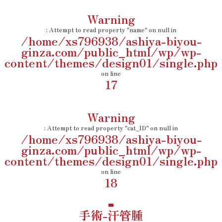
Warning
: Attempt to read property "name" on null in
/home/xs796938/ashiya-biyou-
ginza.com/public_html/wp/wp-
content/themes/design01/single.php
on line
17
Warning
: Attempt to read property "cat_ID" on null in
/home/xs796938/ashiya-biyou-
ginza.com/public_html/wp/wp-
content/themes/design01/single.php
on line
18
手術-汗管腫