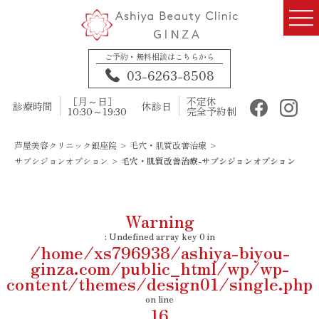
ご予約・無料相談はこちらから
03-6263-8508
［月～日］
不定休
診療時間
休診日
10:30～19:30
完全予約制
芦屋美容クリニック銀座院
>
毛穴・肌質改善治療
>
サブシジョンオプション
>
毛穴・肌質改善治療-サブシジョンオプション
Warning
: Undefined array key 0 in
/home/xs796938/ashiya-biyou-
ginza.com/public_html/wp/wp-
content/themes/design01/single.php
on line
16