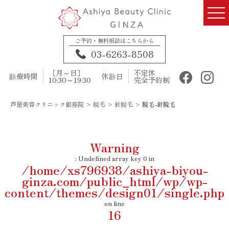
ご予約・無料相談はこちらから
03-6263-8508
［月～日］
不定休
診療時間
休診日
10:30～19:30
完全予約制
芦屋美容クリニック銀座院
>
脱毛
>
針脱毛
>
脱毛-針脱毛
Warning
: Undefined array key 0 in
/home/xs796938/ashiya-biyou-
ginza.com/public_html/wp/wp-
content/themes/design01/single.php
on line
16