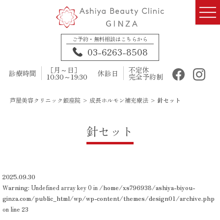
ご予約・無料相談はこちらから
03-6263-8508
［月～日］
不定休
診療時間
休診日
10:30～19:30
完全予約制
芦屋美容クリニック銀座院
>
成長ホルモン補充療法
>
針セット
針セット
2025.09.30
Warning
: Undefined array key 0 in
/home/xs796938/ashiya-biyou-
ginza.com/public_html/wp/wp-content/themes/design01/archive.php
on line
23