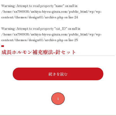
Warning
: Attempt to read property "name" on null in
/home/xs796938/ashiya-biyou-ginza.com/public_html/wp/wp-
content/themes/design01/archive.php
on line
24
Warning
: Attempt to read property "cat_ID" on null in
/home/xs796938/ashiya-biyou-ginza.com/public_html/wp/wp-
content/themes/design01/archive.php
on line
25
成長ホルモン補充療法-針セット
続きを読む
1